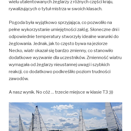
wielu utalentowanych żeglarzy z różnych części kraju,
rywalizujących o tytuł mistrza w swoich klasach.
Pogoda była wyjątkowo sprzyjająca, co pozwoliło na
pełne wykorzystanie umiejętności załóg. Słoneczne dni i
odpowiednie temperatury stworzyły idealne warunki do
żeglowania. Jednak, jak to często bywa na jeziorze
Necko, wiatr okazał się bardzo zmienny, co stanowiło
dodatkowe wyzwanie dla uczestników. Zmienność wiatru
wymagała od żeglarzy nieustannej uwagi i szybkich
reakcji, co dodatkowo podkreśliło poziom trudności
zawodów.
A nasz wynik. No cóż … trzecie miejsce w klasie T3 ;)))