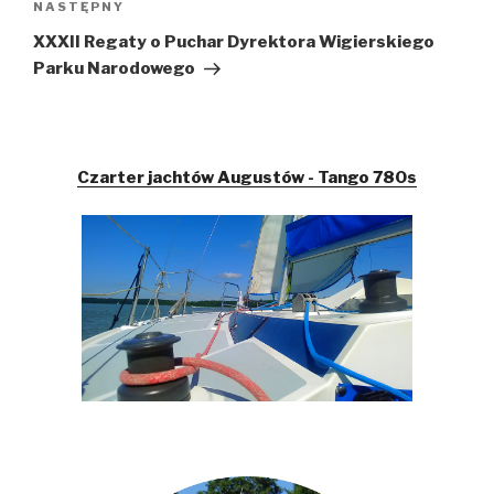
Następny
NASTĘPNY
wpis
XXXII Regaty o Puchar Dyrektora Wigierskiego
Parku Narodowego
Czarter jachtów Augustów - Tango 780s