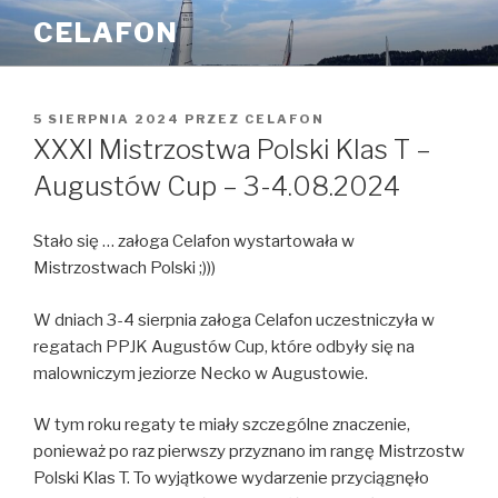
Przejdź
CELAFON
do
treści
OPUBLIKOWANE
5 SIERPNIA 2024
PRZEZ
CELAFON
W
XXXI Mistrzostwa Polski Klas T –
Augustów Cup – 3-4.08.2024
Stało się … załoga Celafon wystartowała w
Mistrzostwach Polski ;)))
W dniach 3-4 sierpnia załoga Celafon uczestniczyła w
regatach PPJK Augustów Cup, które odbyły się na
malowniczym jeziorze Necko w Augustowie.
W tym roku regaty te miały szczególne znaczenie,
ponieważ po raz pierwszy przyznano im rangę Mistrzostw
Polski Klas T. To wyjątkowe wydarzenie przyciągnęło