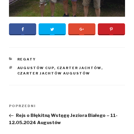
KATEGORIE
REGATY
TAGI
AUGUSTÓW CUP
,
CZARTER JACHTÓW
,
CZARTER JACHTÓW AUGUSTÓW
Nawigacja
Poprzedni
POPRZEDNI
wpisu
wpis
Rejs o Błękitną Wstęgę Jeziora Białego – 11-
12.05.2024 Augustów