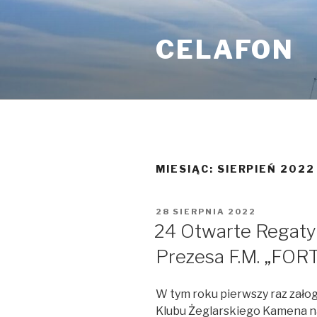
Przejdź
do
CELAFON
treści
MIESIĄC:
SIERPIEŃ 2022
OPUBLIKOWANE
28 SIERPNIA 2022
W
24 Otwarte Regaty
Prezesa F.M. „FORT
W tym roku pierwszy raz załog
Klubu Żeglarskiego Kamena n