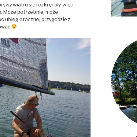
orywy wiatru się rozkręcały, więc
a. Może potrzebnie, może
 po ubiegłorocznej przygodzie z
kować