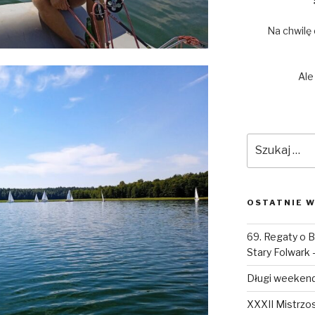
Na chwilę
Ale
Szukaj:
OSTATNIE W
69. Regaty o B
Stary Folwark 
Długi weekend
XXXII Mistrzo