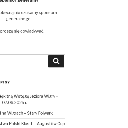
Sponsor generalny
 obecną nie szukamy sponsora
generalnego.
 proszę się dowiadywać.
Szukaj
PISY
łękitną Wstęgę Jeziora Wigry –
– 07.09.2025 r.
 na Wigrach – Stary Folwark
stwa Polski Klas T – Augustów Cup