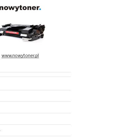
www.nowytoner.pl
5
4