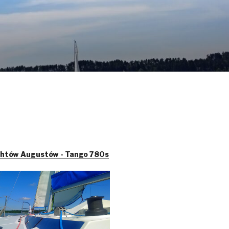
chtów Augustów - Tango 780s