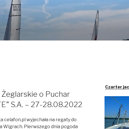
Czarter ja
 Żeglarskie o Puchar
E” S.A. – 27-28.08.2022
a celafon.pl wyjechała na regaty do
a Wigrach. Pierwszego dnia pogoda