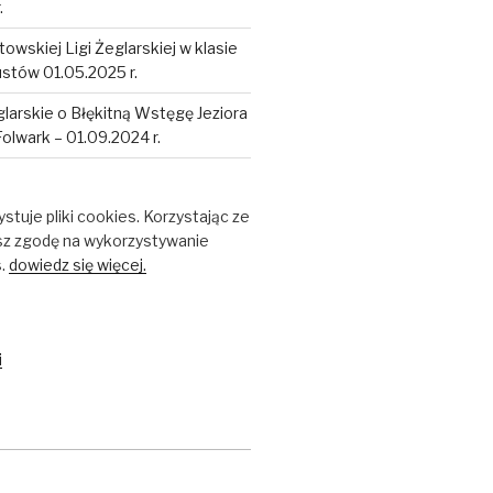
.
towskiej Ligi Żeglarskiej w klasie
tów 01.05.2025 r.
larskie o Błękitną Wstęgę Jeziora
Folwark – 01.09.2024 r.
stuje pliki cookies. Korzystając ze
sz zgodę na wykorzystywanie
s.
dowiedz się więcej.
i