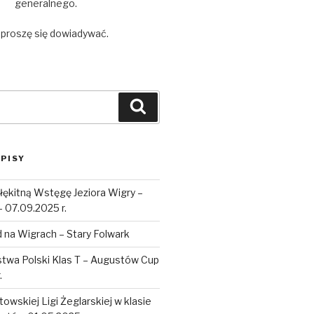
generalnego.
 proszę się dowiadywać.
Szukaj
PISY
łękitną Wstęgę Jeziora Wigry –
– 07.09.2025 r.
 na Wigrach – Stary Folwark
stwa Polski Klas T – Augustów Cup
.
towskiej Ligi Żeglarskiej w klasie