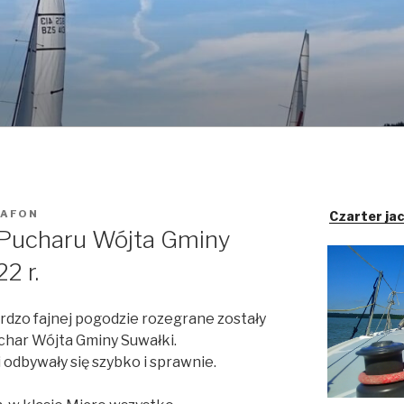
LAFON
Czarter ja
i Pucharu Wójta Gminy
2 r.
ardzo fajnej pogodzie rozegrane zostały
char Wójta Gminy Suwałki.
i odbywały się szybko i sprawnie.