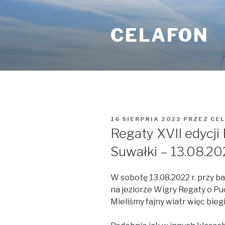
Przejdź
do
CELAFON
treści
OPUBLIKOWANE
16 SIERPNIA 2022
PRZEZ
CE
W
Regaty XVII edycj
Suwałki – 13.08.202
W sobotę 13.08.2022 r. przy b
na jeziorze Wigry Regaty o Pu
Mieliśmy fajny wiatr więc bieg