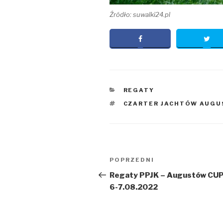
Źródło: suwalki24.pl
KATEGORIE
REGATY
TAGI
CZARTER JACHTÓW AUG
Nawigacja
Poprzedni
POPRZEDNI
wpisu
wpis
Regaty PPJK – Augustów CUP
6-7.08.2022