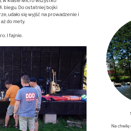
, w klasie Micro wszystko
. biegu. Do ostatniej bojki
ze, udało się wyjść na prowadzenie i
 aż do mety.
. I fajnie.
Na chwilę