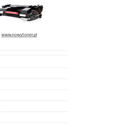
www.nowytoner.pl
5
4