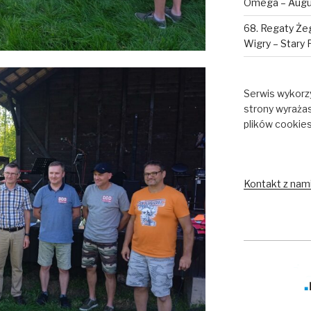
Omega – Augus
68. Regaty Żeg
Wigry – Stary 
Serwis wykorzy
strony wyraża
plików cookie
Kontakt z nam