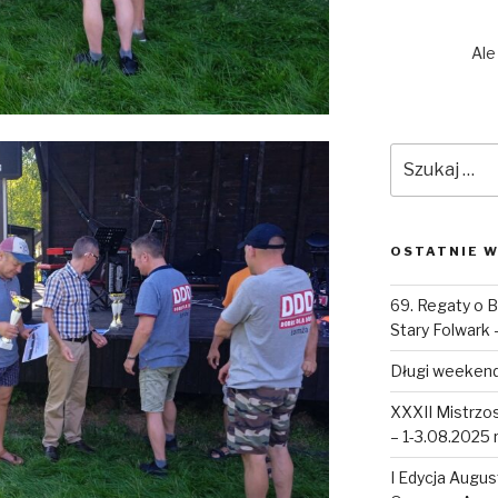
Ale
Szukaj:
OSTATNIE W
69. Regaty o B
Stary Folwark 
Długi weekend
XXXII Mistrzo
– 1-3.08.2025 r
I Edycja Augus