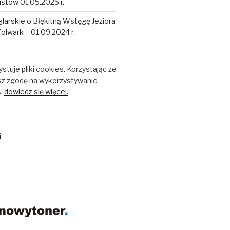
tów 01.05.2025 r.
larskie o Błękitną Wstęgę Jeziora
Folwark – 01.09.2024 r.
stuje pliki cookies. Korzystając ze
sz zgodę na wykorzystywanie
s.
dowiedz się więcej.
i